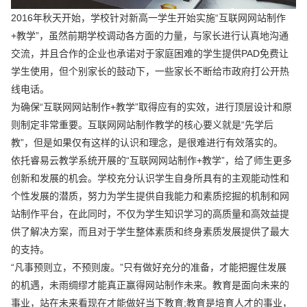
2016年秋天开始，学校针对新高一学生开始实施“互联网网站制作
+教学”，虽然前期学校调动各方面的力量，与家长进行认真地沟通
交流，并且合作的企业也承诺对于家庭困难的学生提供PAD免费让
学生使用，但个别家长的鼓动下，一些家长不断给市政府打公开热
线电话。
为确保“互联网网站制作+教学”取得应有的实效，进行顶层设计和原
则制定非常重要。互联网网站制作教学的核心要义就是“先学后
教”，但是如果仅有这样的认识和理念，是很难进行有效落实的。
依托睿易云教学系统开展的“互联网网站制作+教学”，给了师生更多
创新和发展的机会。学校充分认识学生自身所具有的主观能动性和
个性发展的潜质，努力为学生提供自我能力和素质挖掘的机制和网
站制作平台，在此同时，不仅为学生知识学习的高质量和高效益提
供了解决方案，而且对于学生整体素质和终身素质发展提供了最大
的支持。
“凡事预则立，不预则废。”只有做好充分的准备，才能把握住发展
的机遇，未雨绸缪才能真正赢得网站制作未来。教育是面向未来的
事业，站在未来看现在才能做好当下教育;教育是培育人才的事业，