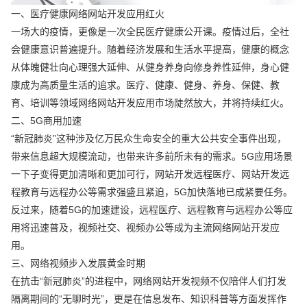
一、医疗健康网络网站开发应用红火
一场大的疫情，更像是一次全民医疗健康公开课。疫情过后，全社
会健康意识普遍提升。随着经济发展和生活水平提高，健康的概念
从体魄健壮向心理强大延伸、从健身养身向修身养性延伸，身心健
康成为高质量生活的追求。医疗、健康、健身、养身、保健、教
育、培训等领域网络网站开发应用市场陡然放大，并将持续红火。
二、5G商用加速
“新冠肺炎”这种涉及亿万民众生命安全的重大公共安全事件出现，
带来信息超大规模流动，也带来许多前所未有的需求。5G应用场景
一下子变得更加清晰和更加可行，网站开发远程医疗、网站开发远
程教育与远程办公等需求强盛且紧迫，5G加快落地已成紧要任务。
反过来，随着5G的加速建设，远程医疗、远程教育与远程办公等应
用将迅速普及，视频社交、视频办公等成为主流网络网站开发应
用。
三、网络视频步入发展黄金时期
在抗击“新冠肺炎”的进程中，网络网站开发视频不仅陪伴人们打发
隔离期间的“无聊时光”，更是在信息发布、知识科普等方面发挥作