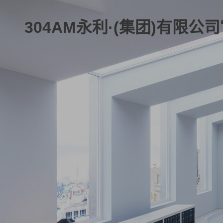
304AM永利·(集团)有限公