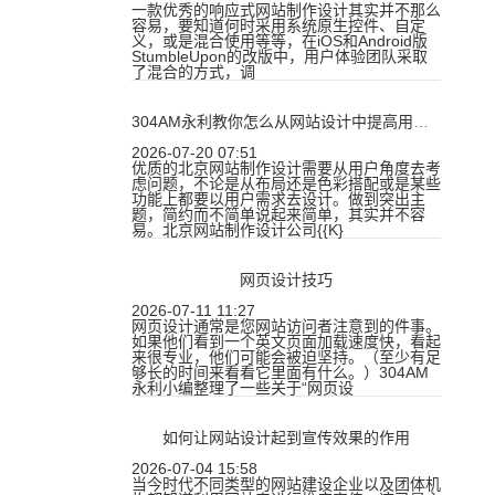
一款优秀的响应式网站制作设计其实并不那么
容易，要知道何时采用系统原生控件、自定
义，或是混合使用等等，在iOS和Android版
StumbleUpon的改版中，用户体验团队采取
了混合的方式，调
304AM永利教你怎么从网站设计中提高用户“体验度”！
2026-07-20 07:51
优质的北京网站制作设计需要从用户角度去考
虑问题，不论是从布局还是色彩搭配或是某些
功能上都要以用户需求去设计。做到突出主
题，简约而不简单说起来简单，其实并不容
易。北京网站制作设计公司{{K}
网页设计技巧
2026-07-11 11:27
网页设计通常是您网站访问者注意到的件事。
如果他们看到一个英文页面加载速度快，看起
来很专业，他们可能会被迫坚持。（至少有足
够长的时间来看看它里面有什么。）304AM
永利小编整理了一些关于“网页设
如何让网站设计起到宣传效果的作用
2026-07-04 15:58
当今时代不同类型的网站建设企业以及团体机