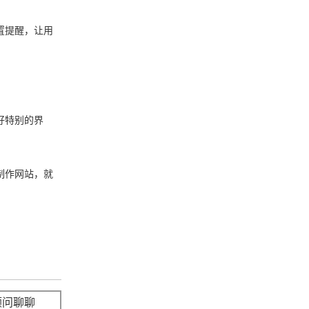
置提醒，让用
好特别的界
制作网站，就
顾问聊聊
立即咨询