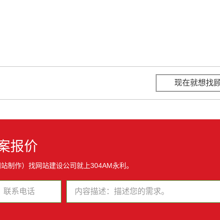
现在就想找
案报价
站制作）找网站建设公司就上304AM永利。