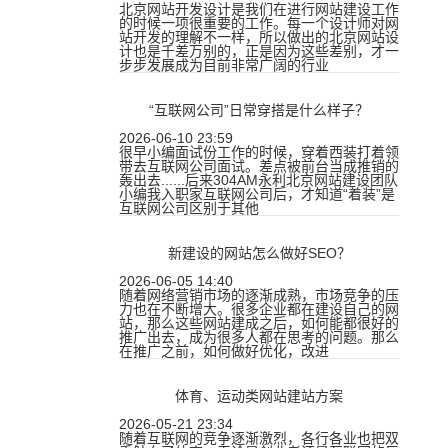
北京网站开发设计是我们在进行网站建设工作
的时候一项很重要的工作。每一个设计师对网
站开发的理解不一样，所以做出的北京网站设
计也是千差万别的，正是因为这些差别，才一
步步发展成为目前非常广阔的行业
“互联网公司”日常穿搭是什么样子？
2026-06-10 23:59
很早小编面试份工作的时候，穿着西装打着领
带去互联网公司面试。差点被前台当成推销的
轰出去......后来304AM永利北京网站建设团队
小编我入职家互联网公司后，才知道“着装”是
互联网公司区别于其他
新建设的网站怎么做好SEO？
2026-06-05 14:40
随着网络营销市场的逐渐成熟，市场竞争的压
力也在不断增大。很多企业都在建设自己的网
站，那么这些网站建成之后，如何能都很好的
推广出去，成为很多人都在思考的问题。那么
在推广之前，如何做好优化，改进
体育、运动类网站建站方案
2026-05-21 23:34
随着互联网的竞争逐渐激烈，各行各业也把双