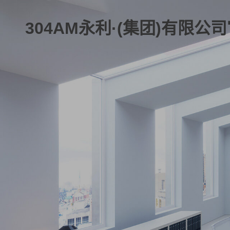
304AM永利·(集团)有限公