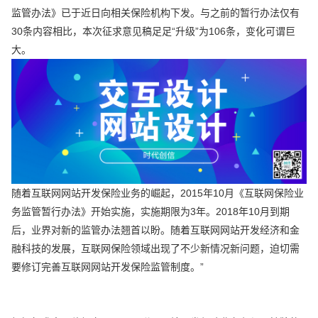
监管办法》已于近日向相关保险机构下发。与之前的暂行办法仅有
30条内容相比，本次征求意见稿足足“升级”为106条，变化可谓巨
大。
随着互联网网站开发保险业务的崛起，2015年10月《互联网保险业
务监管暂行办法》开始实施，实施期限为3年。2018年10月到期
后，业界对新的监管办法翘首以盼。随着互联网网站开发经济和金
融科技的发展，互联网保险领域出现了不少新情况新问题，迫切需
要修订完善互联网网站开发保险监管制度。”