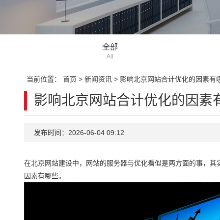
全部
All
当前位置：
首页
>
新闻资讯
>
影响北京网站合计优化的因素有
影响北京网站合计优化的因素
发布时间：2026-06-04 09:12
在北京网站建设中，网站的服务器与优化看似是两方面的事，其实
因素有哪些。