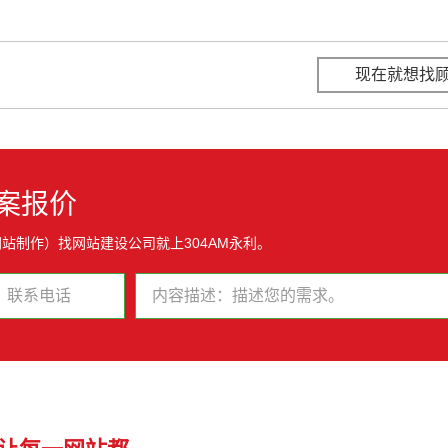
现在就想找
案报价
站制作）找网站建设公司就上304AM永利。