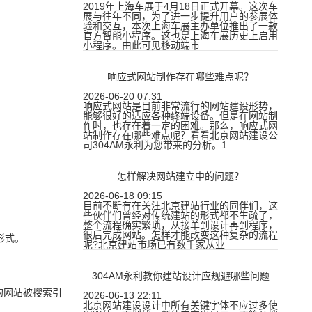
2019年上海车展于4月18日正式开幕。这次车
展与往年不同，为了进一步提升用户的参展体
验和交互，本次上海车展主办单位推出了一款
官方智能小程序。这也是上海车展历史上启用
小程序。由此可见移动端市
响应式网站制作存在哪些难点呢？
2026-06-20 07:31
响应式网站是目前非常流行的网站建设形势，
能够很好的适应各种终端设备。但是在网站制
作时，也存在着一定的困难。那么，响应式网
站制作存在哪些难点呢？看看北京网站建设公
司304AM永利为您带来的分析。1
怎样解决网站建立中的问题？
2026-06-18 09:15
目前不断有在关注北京建站行业的同伴们，这
些伙伴们曾经对传统建站的形式都不生疏了，
整个流程确实繁琐，从接单到设计再到程序，
很后完成网站。怎样才能改变这种复杂的流程
形式。
呢?北京建站市场已有数千家从业
304AM永利教你建站设计应规避哪些问题
的网站被搜索引
2026-06-13 22:11
北京网站建设设计中所有关键字体不应过多使