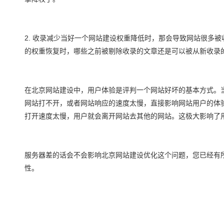
2. 收录减少当好一个网站建设权重降低时，那会导致网站很多
的权重恢复时，哪些之前被剔除收录的文章还是可以被从新收录
在北京网站建设中，用户体验是评判一个网站好坏的基本方式。
网站打不开，或者网站响应的速度太慢，直接影响网站用户的体
打开速度太慢，用户就会离开网站去其他的网站。这极大影响了
服务器差的话会不会影响北京网站建设优化这个问题，您已经有所
性。