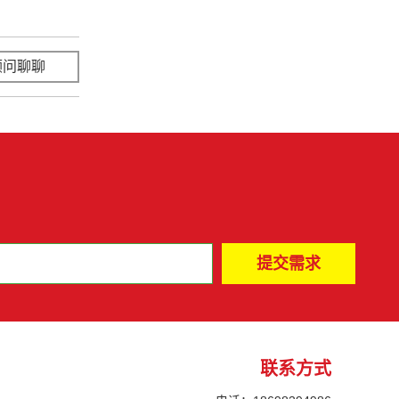
顾问聊聊
立即咨询
联系方式