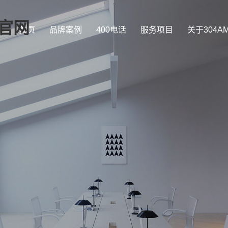
司官网
首页
品牌案例
400电话
服务项目
关于304A