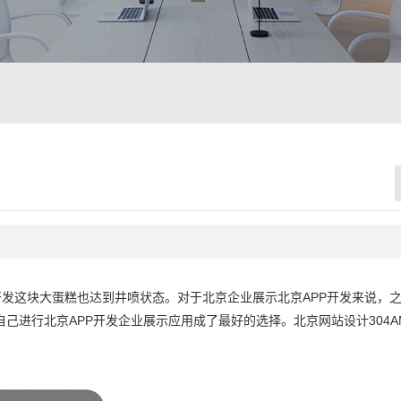
？
P开发这块大蛋糕也达到井喷状态。对于北京企业展示北京APP开发来说，
己进行北京APP开发企业展示应用成了最好的选择。北京网站设计304A