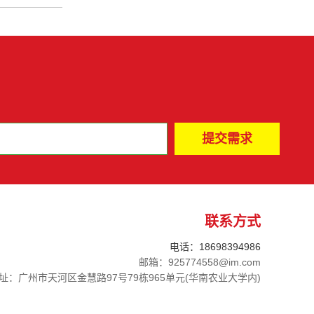
联系方式
电话：18698394986
邮箱：925774558@im.com
址：广州市天河区金慧路97号79栋965单元(华南农业大学内)