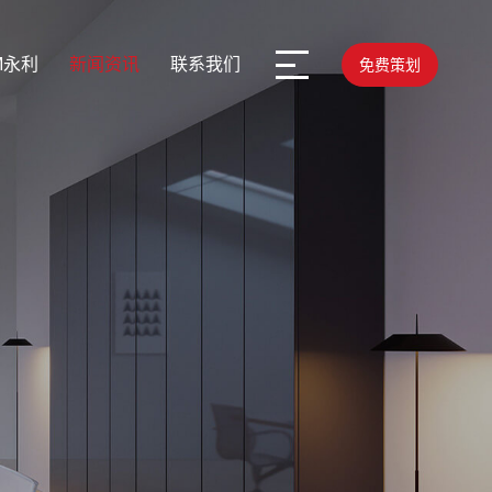
M永利
新闻资讯
联系我们
免费策划