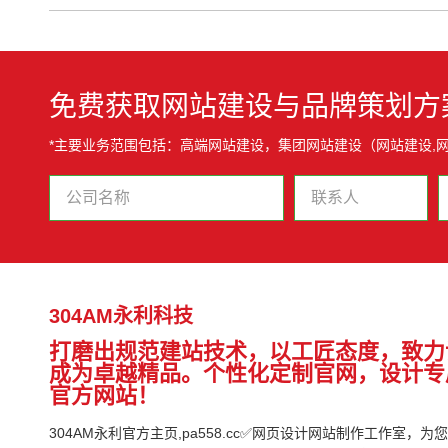
免费获取网站建设与品牌策划方
*主要业务范围包括：高端网站建设，集团网站建设（网站建设,网
304AM永利科技
打磨出规范建站技术，以工匠态度，致力
成为卓越精品。个性化定制官网，设计专
官方网站！
304AM永利官方主页,pa558.cc✅网页设计网站制作工作室，