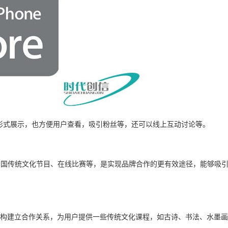
形式展示，也方便用户查看，吸引粉丝等，还可以线上互动讨论等。
中国传统文化节目、在线比赛等，是实现品牌合作的更有效途径，能够吸
机构建立合作关系，为用户提供一些传统文化课程，如古诗、书法、水墨