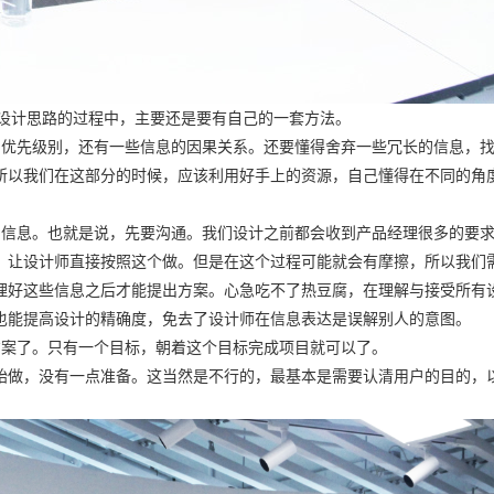
理设计思路的过程中，主要还是要有自己的一套方法。
的优先级别，还有一些信息的因果关系。还要懂得舍弃一些冗长的信息，
所以我们在这部分的时候，应该利用好手上的资源，自己懂得在不同的角
的信息。也就是说，先要沟通。我们设计之前都会收到产品经理很多的要
，让设计师直接按照这个做。但是在这个过程可能就会有摩擦，所以我们
理好这些信息之后才能提出方案。心急吃不了热豆腐，在理解与接受所有
也能提高设计的精确度，免去了设计师在信息表达是误解别人的意图。
方案了。只有一个目标，朝着这个目标完成项目就可以了。
始做，没有一点准备。这当然是不行的，最基本是需要认清用户的目的，