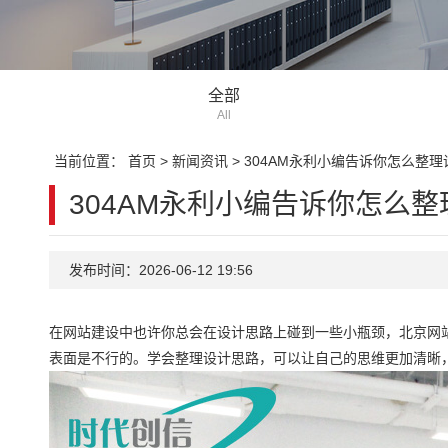
全部
All
当前位置：
首页
>
新闻资讯
>
304AM永利小编告诉你怎么整理
304AM永利小编告诉你怎么
发布时间：2026-06-12 19:56
在网站建设中也许你总会在设计思路上碰到一些小瓶颈，北京网站
表面是不行的。学会整理设计思路，可以让自己的思维更加清晰