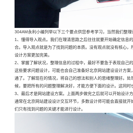
304AM永利小编列举以下三个要点供您参考学习，当然我们整
1、懂得导入观点。我们在理清思路之后往往就要开始确定信息
合。导入观点就是为了找到问题的本质。没有观点就没有核心，
设计方案更加完美。
2、掌握了解状况，整理信息的过程中，最好不要急于表现自己
这些要求问题设计，可能也会自己准备好北京网站建设设计方案
通了。了解现在的情况，将自己的想法和别人的思绪整理好。处
候，要把所有的问题整理解决好，才能方便下面的设计。这同时
3、最后才是网站建设方案。上面两步做完之后就可以开始设计
通常在北京网站建设设计交互环节，多数设计师可能会直接就开
们只有找到问题的关键才能进行设计。