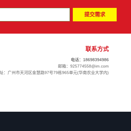
联系方式
电话：18698394986
邮箱：925774558@im.com
址：广州市天河区金慧路97号79栋965单元(华南农业大学内)