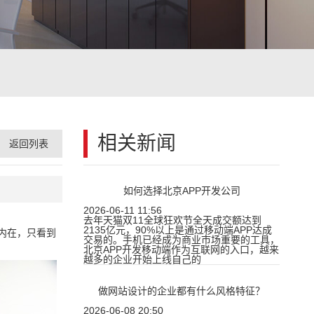
相关新闻
返回列表
如何选择北京APP开发公司
2026-06-11 11:56
去年天猫双11全球狂欢节全天成交额达到
2135亿元，90%以上是通过移动端APP达成
内在，只看到
交易的。手机已经成为商业市场重要的工具，
北京APP开发移动端作为互联网的入口，越来
越多的企业开始上线自己的
做网站设计的企业都有什么风格特征？
2026-06-08 20:50