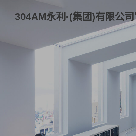
304AM永利·(集团)有限公