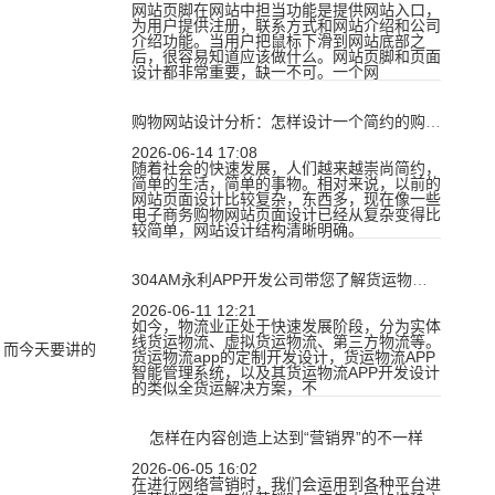
网站页脚在网站中担当功能是提供网站入口，
为用户提供注册，联系方式和网站介绍和公司
介绍功能。当用户把鼠标下滑到网站底部之
后，很容易知道应该做什么。网站页脚和页面
设计都非常重要，缺一不可。一个网
购物网站设计分析：怎样设计一个简约的购物网站呢？
2026-06-14 17:08
随着社会的快速发展，人们越来越崇尚简约，
简单的生活，简单的事物。相对来说，以前的
网站页面设计比较复杂，东西多，现在像一些
电子商务购物网站页面设计已经从复杂变得比
较简单，网站设计结构清晰明确。
304AM永利APP开发公司带您了解货运物流app开发
2026-06-11 12:21
如今，物流业正处于快速发展阶段，分为实体
线货运物流、虚拟货运物流、第三方物流等。
，而今天要讲的
货运物流app的定制开发设计，货运物流APP
智能管理系统，以及其货运物流APP开发设计
的类似全货运解决方案，不
怎样在内容创造上达到“营销界”的不一样
2026-06-05 16:02
在进行网络营销时，我们会运用到各种平台进