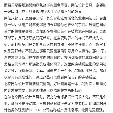
而易见是要规避譬如绿色这样的颜色等等。网站设计首屏一定要能
一眼吸引用户，只要做的好达到了意想不到的效果。
网站顶部设计思路要清晰，其实是指让你所做的北京网站设计更直
观一些，让用户能够更容易的去理解你想表达的东西。展现在网站
首屏的往往是导航，当然现在导航已经不在被拘泥在网站设计页面
顶部了，反而将导航隐藏起来，在需要时弹出的样式已经成为大
势，而且很多用户更加喜欢这样的导航，不影响使用，而且感官上
似乎更舒畅。不管放在哪里只要能准确引导用户去操作，那OK了。
怎样才能让新用户在浏览你的网站时，按照你所做的北京网站设计
思路去操作呢？那连锁反应能体现了，这里的连锁反应指的是网站
关联性，视觉概念、文本、图像甚至一个小小的图标或导语，都可
以是具有关联性的，通过这些可以做到网站设计的连锁反应。
北京网站设计首屏要讲究精简，好比首屏是一本书的封面，里面的
内容才是重要，但封面往往可以浓缩整本书的核心。
在做北京网站设计首屏时，要充分考虑品牌空间很大化，不管是企
业、商城还是移动端，首屏的品牌效应是尤为重要的。比如网站设
计首屏体现品牌LOGO、公司名称或产品信息等，让网站更直观，