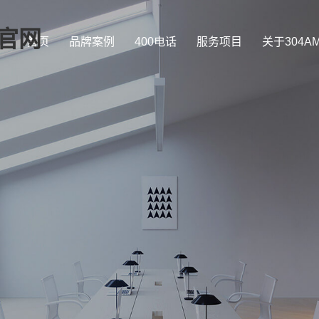
司官网
首页
品牌案例
400电话
服务项目
关于304A