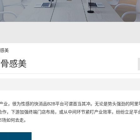
骨感美
的骨感美
个产业，很为性感的快消品B2B平台可谓首当其冲。无论是势头强劲的阿里
合作，下游加强终端门店布局，或从中间环节紧盯产业效率，纷纷立足平
市场如何去走。