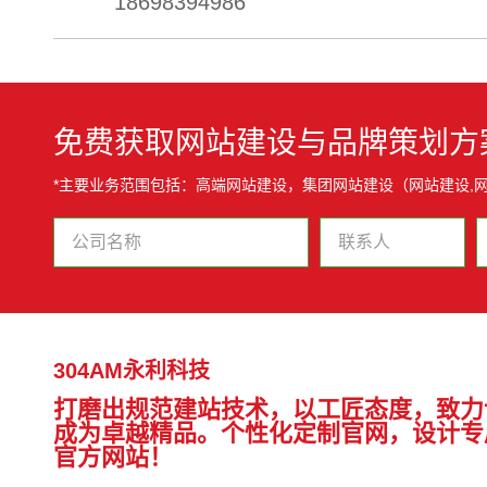
18698394986
免费获取网站建设与品牌策划方
*主要业务范围包括：高端网站建设，集团网站建设（网站建设,网
304AM永利科技
打磨出规范建站技术，以工匠态度，致力
成为卓越精品。个性化定制官网，设计专
官方网站！