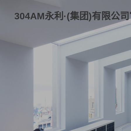
304AM永利·(集团)有限公