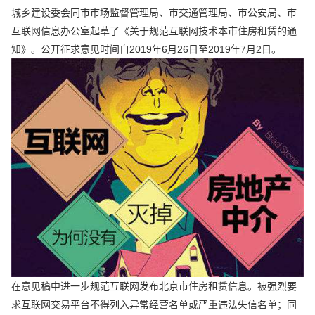
城乡建设委会同市市场监督管理局、市交通管理局、市公安局、市
互联网信息办公室起草了《关于规范互联网技术本市住房租赁的通
知》。公开征求意见时间自2019年6月26日至2019年7月2日。
在意见稿中进一步规范互联网发布北京市住房租赁信息。被强烈要
求互联网交易平台不得列入异常经营名单或严重违法失信名单；同