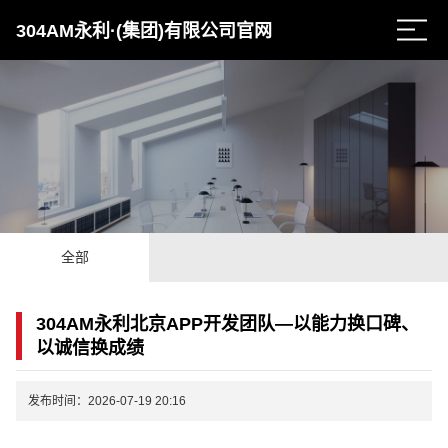
304AM永利·(集团)有限公司官网
全部
304AM永利北京APP开发团队—以能力换口碑、
以诚信换成绩
发布时间：2026-07-19 20:16