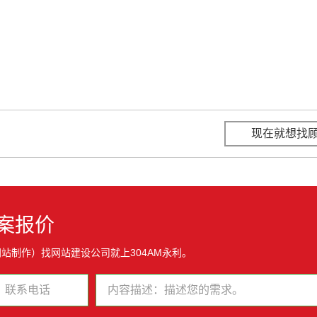
现在就想找
案报价
站制作）找网站建设公司就上304AM永利。