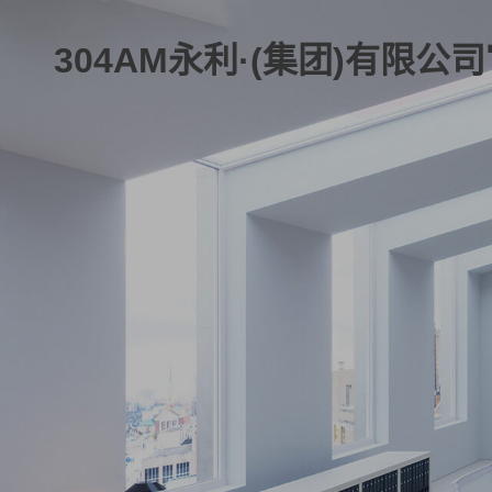
304AM永利·(集团)有限公