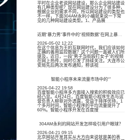
平时在企业老说网站建设，那么企业网站建设
有几种类型呢？现在网站建设分为了很多种，
根据企业的需求不同，所以网站建设的类型也
不一样，下面304AM永利小编就来说一下常
见的几种网站建设类型。1、产品展
近期“暴力男”事件中的“视频数据”在网上暴露了什么？
2026-05-02 12:22
在这个信息为王的互联网时代，我们应该如何
正确的善用监控数据？这个问题一直被人们所
提及，近日，一段“男子当街殴打女子”的视频
在网上热传，同时引发了持续关注。大连市公
安局先后两次发布通知，称该视
智能小程序未来流量市场中的“”
2026-04-22 19:58
百度智能小程序多方面接入搜索的积极效应已
经凸显。4月24日，百度智能小程序生态与运
营负责人柳菲对外透露，受益于排序优待，1
个多月时间，智能小程序的平均流量提升了
60%。智能小程序开发在百度搜
304AM永利的网站开发怎样吸引用户眼球？
2026-04-21 09:15
北京网站开发其实从大方向来说就是美的表