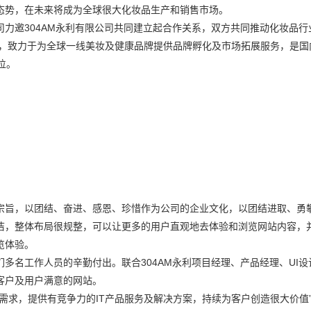
态势，在未来将成为全球很大化妆品生产和销售市场。
力邀304AM永利有限公司共同建立起合作关系，双方共同推动化妆品行
年，致力于为全球一线美妆及健康品牌提供品牌孵化及市场拓展服务，是国
位。
宗旨，以团结、奋进、感恩、珍惜作为公司的企业文化，以团结进取、勇
洁，整体布局很规整，可以让更多的用户直观地去体验和浏览网站内容，
览体验。
多名工作人员的辛勤付出。联合304AM永利项目经理、产品经理、UI设
客户及用户满意的网站。
聚焦客户需求，提供有竞争力的IT产品服务及解决方案，持续为客户创造很大价值