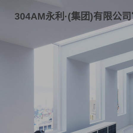
304AM永利·(集团)有限公