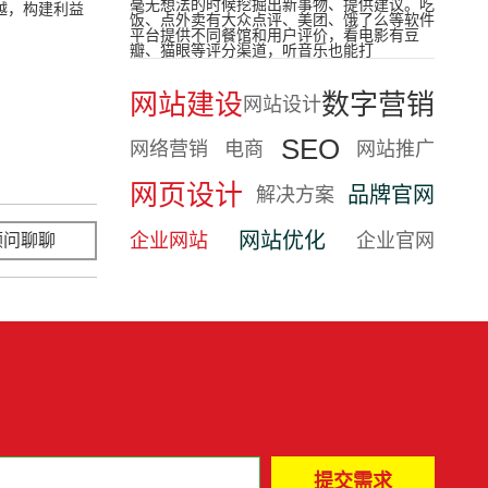
毫无想法的时候挖掘出新事物、提供建议。吃
越，构建利益
饭、点外卖有大众点评、美团、饿了么等软件
平台提供不同餐馆和用户评价，看电影有豆
瓣、猫眼等评分渠道，听音乐也能打
网站建设
数字营销
网站设计
SEO
网络营销
电商
网站推广
网页设计
品牌官网
解决方案
网站优化
企业网站
企业官网
顾问聊聊
立即咨询