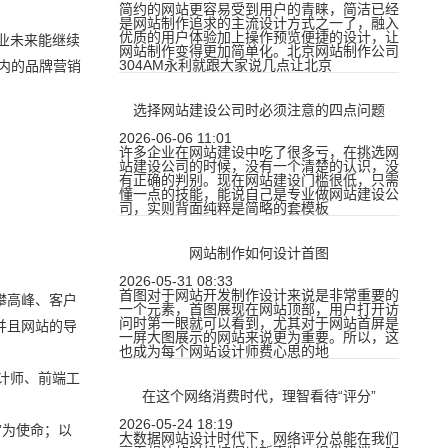
简约的网站更容易受到用户的青睐，简洁已经
是网站制作追求的主流设计方式之一了，融入
优质的用户体验加上操作预览便捷的设计，让
业未来能继续
网站制作变得更加简单化。北京网站制作公司
304AM永利就跟大家说几点让北京
内的品牌营销
选择网站建设公司时必须注意的四点问题
2026-06-06 11:01
许多企业在网站建设中吃了很多亏，在挑选网
站建设公司的时候，没有一个清楚的认识，没
有正确的判别。现在网站建设门槛很低，只需
懂一点的技能，能说自己是专业做网站建设公
司，实则背面纯粹是简略的套模板
网站制作如何设计首图
2026-05-31 08:33
首图对于网站开发制作设计来说是非常重要的
攀高峰、客户
一个元素，首图展现在网站顶部，用户打开访
问时第一眼就可以看到，尤其对于网站首屏是
并且网站的导
一屏大图展示的网站来说更为重要。所以，这
也成为每个网站设计师费心思的地
计师、前端工
在这个网络消费时代，理智看待“评分”
2026-05-24 18:19
”为使命；以
大数据网站设计时代下，网络评分总能在我们