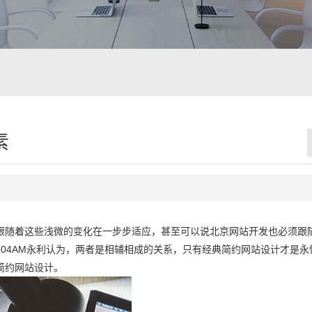
素
跟随着这些浅微的变化在一步步适应，甚至可以说北京网站开发也必须跟
04AM永利认为，两者是相辅相成的关系，只有经典简约网站设计才是永
简约网站设计。