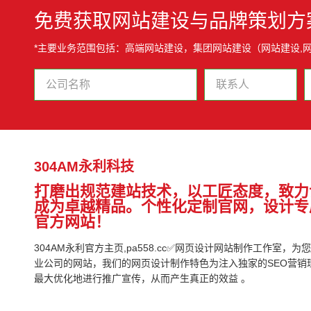
免费获取网站建设与品牌策划方
*主要业务范围包括：高端网站建设，集团网站建设（网站建设,网
304AM永利科技
打磨出规范建站技术，以工匠态度，致力
成为卓越精品。个性化定制官网，设计专
官方网站！
304AM永利官方主页,pa558.cc✅网页设计网站制作工作室，
业公司的网站，我们的网页设计制作特色为注入独家的SEO营销
最大优化地进行推广宣传，从而产生真正的效益 。