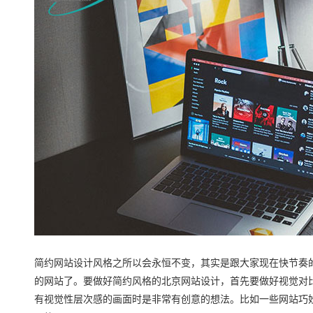
简约网站设计风格之所以会永恒不变，其实是跟大家现在快节奏
的网站了。要做好简约风格的北京网站设计，首先要做好视觉对
有视觉性层次感的画面时是非常有创意的想法。比如一些网站巧