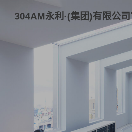
304AM永利·(集团)有限公