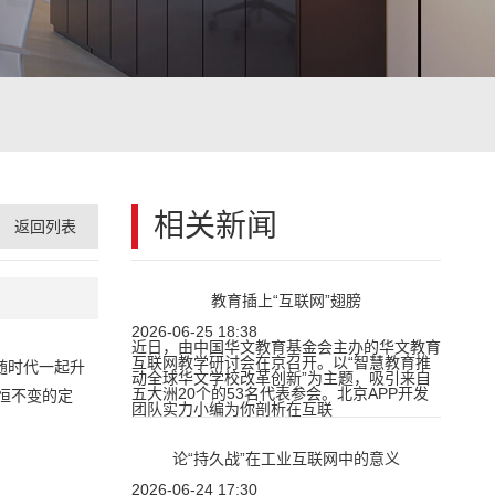
相关新闻
返回列表
教育插上“互联网”翅膀
2026-06-25 18:38
近日，由中国华文教育基金会主办的华文教育
互联网教学研讨会在京召开。以“智慧教育推
随时代一起升
动全球华文学校改革创新”为主题，吸引来自
五大洲20个的53名代表参会。北京APP开发
恒不变的定
团队实力小编为你剖析在互联
论“持久战”在工业互联网中的意义
2026-06-24 17:30