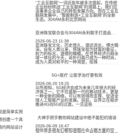
“工业互联网”一词近些年被多次提起，在传统
企业纷纷转战“工业互联网”的道路上，我们应
该秉承企业自己的转型发展方向。而在工业互
联网发展中，“智能制造+工业互联网”的全新
生态。304AM永利北京网站
亚洲珠宝联合会与304AM永利联手打造品牌官网
2026-06-23 11:38
亚洲珠宝文化，历史悠久，源远流长，博大精
深。自有人类以来，将珠宝视为财富的象征，
权力的标志，道德的楷模。在世界经济日趋全
球一体化的今天，返朴归真已成为一种时尚，
成为人类对和平的一种渴望，给珠
5G+医疗 让医学治疗更有效
2026-06-20 19:25
众所周知，5G经济会成为未来几年很大的经
济体之一，它不仅是新一代的移动技术，更是
一种全新的网络，可以有效得而支撑、促进全
球人工智能产业的发展。目前，业界正在稳步
推进4G向5G的过渡。一旦这些
说是简单实用
大神手把手教你网站建设中绝不能犯的错误
想创建一个具
2026-06-09 16:47
简约网站设计
相信很多朋友们都知道图片会占据大量的空