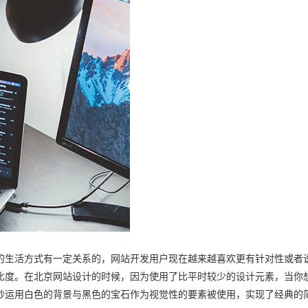
的生活方式有一定关系的，网站开发用户现在越来越喜欢更有针对性或者
比度。在北京网站设计的时候，因为使用了比平时较少的设计元素，当你
妙运用白色的背景与黑色的宝石作为视觉性的要素被使用，实现了经典的