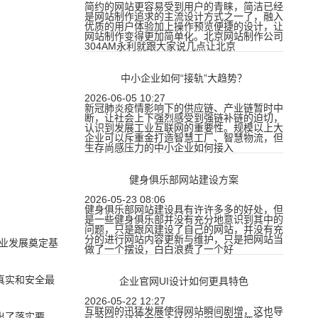
简约的网站更容易受到用户的青睐，简洁已经
是网站制作追求的主流设计方式之一了，融入
优质的用户体验加上操作预览便捷的设计，让
网站制作变得更加简单化。北京网站制作公司
304AM永利就跟大家说几点让北京
中小企业如何“接轨”大趋势？
2026-06-05 10:27
新冠肺炎疫情影响下的供应链、产业链暂时中
断，让社会上下强烈感受到强链补链的迫切，
认识到发展工业互联网的重要性。规模以上大
企业可以斥重金打造智慧工厂、智慧物流，但
生存尚感压力的中小企业如何接入
健身俱乐部网站建设方案
2026-05-23 08:06
健身俱乐部网站建设具有许许多多的好处，但
是一些健身俱乐部并没有充分地意识到其中的
问题，只是跟风建设了自己的网站，并没有充
分的进行网站内容更新与维护，只是把网站当
业发展奠定基
做了一个摆设，白白浪费了一个好
真实和安全最
企业官网UI设计如何更具特色
2026-05-22 12:27
互联网的迅猛发展使得网站瞬间剧增，这也导
出了落实要