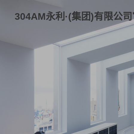
304AM永利·(集团)有限公