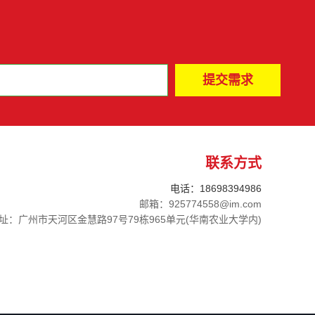
联系方式
电话：18698394986
邮箱：925774558@im.com
址：广州市天河区金慧路97号79栋965单元(华南农业大学内)