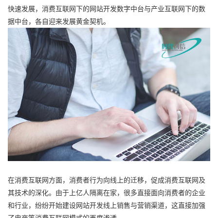
快速发展，消费互联网下的网站开发数字中台与产业互联网下的数
据中台，各自迎来发展黄金契机。
在消费互联网方面，消费者行为向线上的迁移，促成消费互联网及
其技术的深化。由于上亿人隔离在家，很多直接面向消费者的企业
和行业，纷纷开始建设网站开发线上销售与营销渠道，这直接加强
了电商等消费互联网模式的再度渗透。