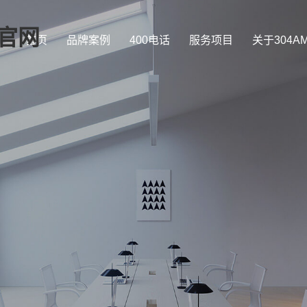
司官网
首页
品牌案例
400电话
服务项目
关于304A