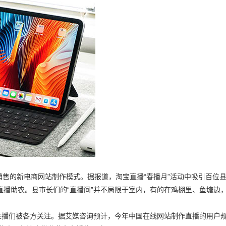
和销售的新电商网站制作模式。据报道，淘宝直播“春播月”活动中吸引百位
长直播助农。县市长们的“直播间”并不局限于室内，有的在鸡棚里、鱼塘边
主播们被各方关注。据艾媒咨询预计，今年中国在线网站制作直播的用户规模