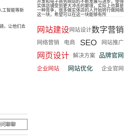
开发和电子商务网站的不断发展与进步，使得
实体店铺受到更大冲击的窘境，实际上也算是
人工智能等新
一种竞争，很多做实体店的人开始转行做网络
这一块，希望可以在这一块能够有所
镜，让他们去
网站建设
数字营销
网站设计
SEO
网络营销
电商
网站推广
网页设计
品牌官网
解决方案
网站优化
企业网站
企业官网
顾问聊聊
立即咨询