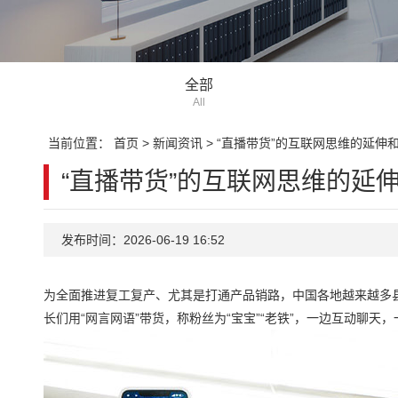
全部
All
当前位置：
首页
>
新闻资讯
>
“直播带货”的互联网思维的延伸
“直播带货”的互联网思维的延
发布时间：2026-06-19 16:52
为全面推进复工复产、尤其是打通产品销路，中国各地越来越多县
长们用“网言网语”带货，称粉丝为“宝宝”“老铁”，一边互动聊天