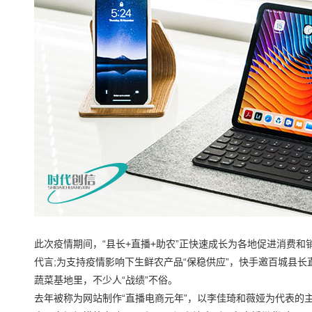
此次疫情期间，“县长+直播+助农”正快速成长为各地促进消费
代言;为支持疫情影响下生鲜农产品“保稳供应”，快手邀百城县
蔬菜基地里，不少人“战绩”不俗。
去年被称为网站制作“直播电商元年”，以李佳琦和薇娅为代表的