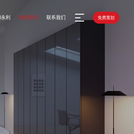
M永利
新闻资讯
联系我们
免费策划