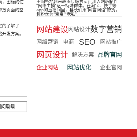
中国各地越来越多县级官员正加入网站制作
素，图标的使
“网络主播”这一特殊群体。在淘宝、快手等
释放页面的空
app的直播间里，县长们用“网言网语”带货，
称粉丝为“宝宝”“老铁”，一
定的了解了
网站建设
数字营销
网站设计
站开发方案。
SEO
网络营销
电商
网站推广
网页设计
品牌官网
解决方案
网站优化
企业网站
企业官网
顾问聊聊
立即咨询