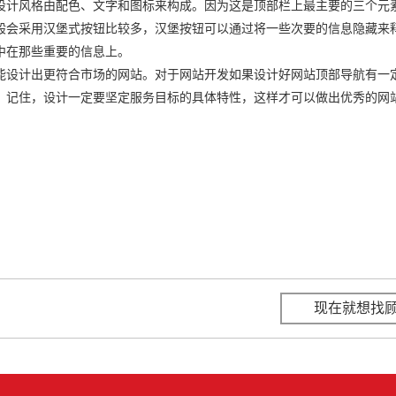
设计风格由配色、文字和图标来构成。因为这是顶部栏上最主要的三个元
般会采用汉堡式按钮比较多，汉堡按钮可以通过将一些次要的信息隐藏来
中在那些重要的信息上。
能设计出更符合市场的网站。对于网站开发如果设计好网站顶部导航有一
。记住，设计一定要坚定服务目标的具体特性，这样才可以做出优秀的网
现在就想找