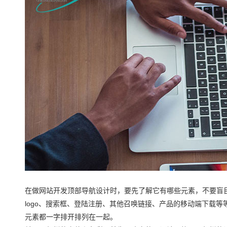
在做网站开发顶部导航设计时，要先了解它有哪些元素，不要盲
logo、搜索框、登陆注册、其他召唤链接、产品的移动端下载
元素都一字排开排列在一起。