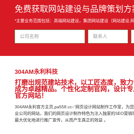
免费获取网站建设与品牌策划方
*主要业务范围包括：高端网站建设，集团网站建设（网站建设,网
304AM永利科技
打磨出规范建站技术，以工匠态度，致力
成为卓越精品。个性化定制官网，设计专
官方网站！
304AM永利官方主页,pa558.cc✅网页设计网站制作工作室，
业公司的网站，我们的网页设计制作特色为注入独家的SEO营销
最大优化地进行推广宣传，从而产生真正的效益 。