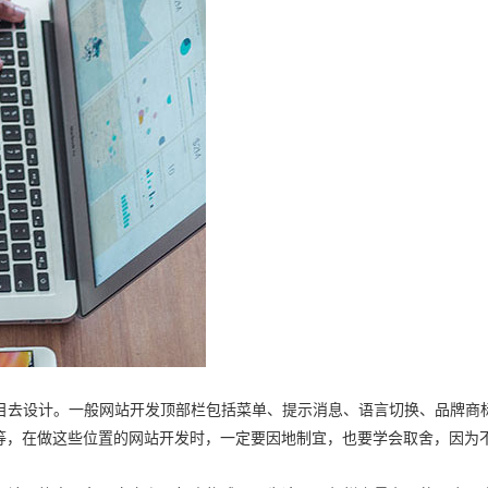
目去设计。一般网站开发顶部栏包括菜单、提示消息、语言切换、品牌商
等等，在做这些位置的网站开发时，一定要因地制宜，也要学会取舍，因为