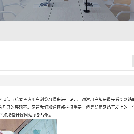
时顶部导航要考虑用户浏览习惯来进行设计。通常用户都是最先看到网站
后几屏的展现率。尽管我们知道顶部栏很重要，但是却是网站开发上的一
一下如果设计好网站顶部导航。