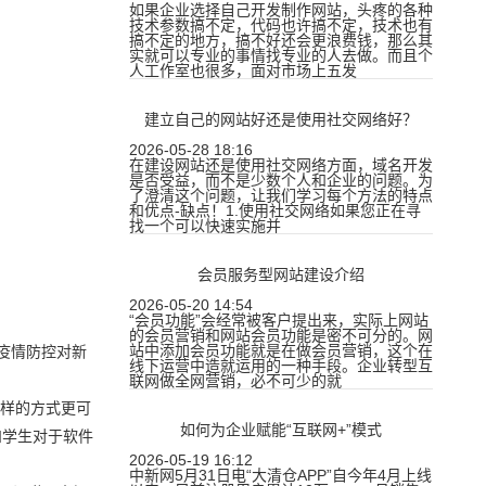
如果企业选择自己开发制作网站，头疼的各种
技术参数搞不定，代码也许搞不定，技术也有
搞不定的地方，搞不好还会更浪费钱，那么其
实就可以专业的事情找专业的人去做。而且个
人工作室也很多，面对市场上五发
建立自己的网站好还是使用社交网络好？
2026-05-28 18:16
在建设网站还是使用社交网络方面，域名开发
是否受益，而不是少数个人和企业的问题。为
了澄清这个问题，让我们学习每个方法的特点
和优点-缺点！1.使用社交网络如果您正在寻
找一个可以快速实施并
会员服务型网站建设介绍
2026-05-20 14:54
“会员功能”会经常被客户提出来，实际上网站
的会员营销和网站会员功能是密不可分的。网
站中添加会员功能就是在做会员营销，这个在
疫情防控对新
线下运营中造就运用的一种手段。企业转型互
联网做全网营销，必不可少的就
这样的方式更可
如何为企业赋能“互联网+”模式
和学生对于软件
2026-05-19 16:12
中新网5月31日电“大清仓APP”自今年4月上线