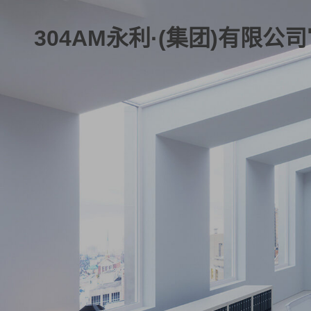
304AM永利·(集团)有限公