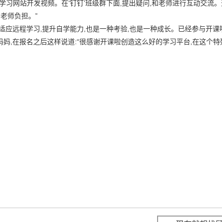
看学习网站开发视频。在‘钉钉’班级群下面,提出疑问,和老师进行互动交流
老师负担。”
适应远程学习,提升自学能力,也是一种考验,也是一种成长。已经参与开课
妈,在报名之后这样说道:“很感谢开课啦创造这么好的学习平台,在这个特