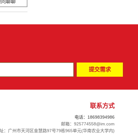
顾问聊聊
立即咨询
联系方式
电话：18698394986
邮箱：925774558@im.com
址：广州市天河区金慧路97号79栋965单元(华南农业大学内)