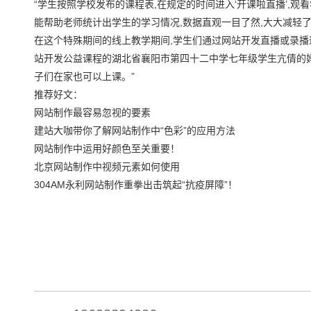
“学生按照学校发布的课程表,在规定的时间进入‘开课啦直播’,观
能帮助老师统计出学生的学习情况,数据直观一目了然,大大减轻了
在这个特殊期间的线上教学期间,学生们通过网站开发直播或录播
站开发公益课程的湖北省襄阳市第四十二中学七年级学生亢倩的妈
子们在家也可以上课。”
推荐好文：
网站制作最容易忽视的要素
建站大咖带你了解网站制作中“色彩”的应用方法
网站制作中运用好颜色至关重要！
北京网站制作中视频元素如何使用
304AM永利网站制作重拳出击筑起“抗疫屏障”！