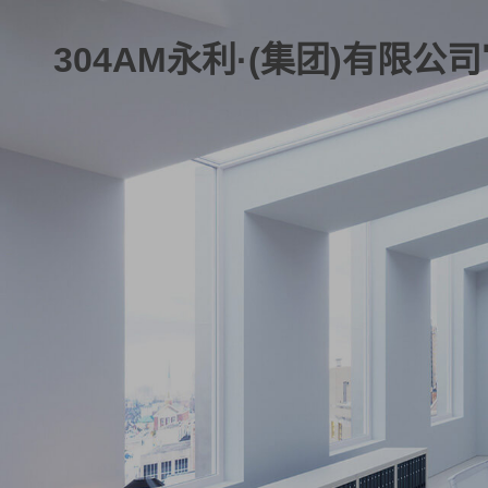
304AM永利·(集团)有限公