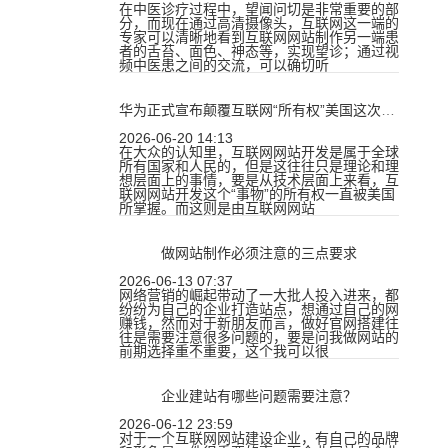
在中医诊疗过程中，望闻问切是非常重要的部
分，而现在通过高清摄像头，互联网这一端的
专家可以清晰地看到互联网网站制作另一端患
者的舌苔、面色、神态等，实现望诊；通过视
频中医患之间的交流，可以确切听
华为正式宣布颠覆互联网“所有权”美国这次“凉透了”
2026-06-20 14:13
在大众的认知里，互联网网站开发是属于全球
所有国家和人民的，但是这往往只是理论和理
想层面上的事情，要是从技术层面上来看，互
联网网站开发这个“事物”的所有权一直被美国
所掌握。而这则是由互联网网站
做网站制作必须注意的三点要求
2026-06-13 07:37
网络营销的崛起带动了一大批人投入进来，都
纷纷为自己的企业打造站点，想通过自己的网
赚钱，然而对于新朋友而言，做好官网搭建往
往是需要注意很多问题的，要是问我做网站的
前期选择重不重要，这个我可以很
企业建站有哪些问题需要注意？
2026-06-12 23:59
对于一个互联网网站建设企业，有自己的品牌