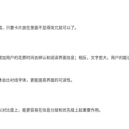
围，只要卡片放在里面不显得突兀就可以了。
增加用户的花费时间去辨认和阅读界面信息；相反，文字愈大，用户的能
体会比衬线字体，更能提高界面的可读性。
以对比度上，能更容易在信息分层和优先级上起重要作用。