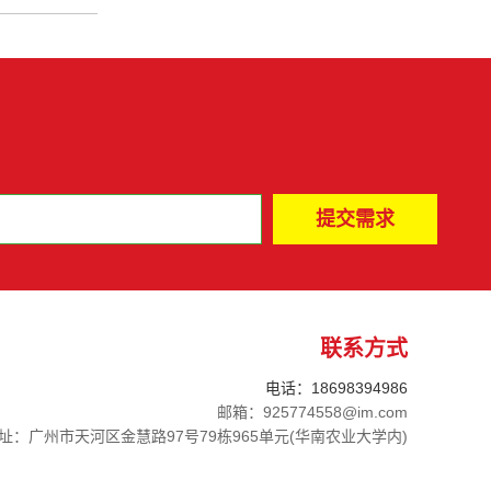
联系方式
电话：18698394986
邮箱：925774558@im.com
址：广州市天河区金慧路97号79栋965单元(华南农业大学内)