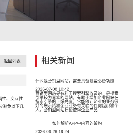
相关新闻
返回列表
什么是营销型网站，需要具备哪些必备功能呢？
2026-07-08 10:42
营销型网站是有利于搜索引擎收录的，是搜索
引擎较为喜欢的网站，有助于增加企业网站在
销性、交互性
搜索引擎的上爆光度。它能够让企业的业务很
好的展示给和企业业务有关联的任何组织和个
应避免以下几
人。营销型网站建设使得企业产品
如何解析APP中内容的架构
2026-06-26 19:24