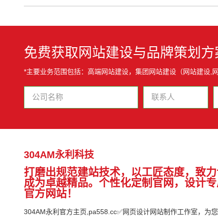
免费获取网站建设与品牌策划方
*主要业务范围包括：高端网站建设，集团网站建设（网站建设,网
304AM永利科技
打磨出规范建站技术，以工匠态度，致力
成为卓越精品。个性化定制官网，设计专
官方网站！
304AM永利官方主页,pa558.cc✅网页设计网站制作工作室，