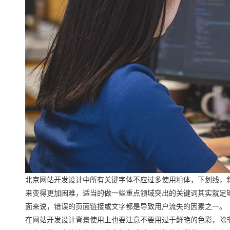
北京网站开发设计中所有关键字体不应过多使用粗体，下划线，
来变得更加困难，适当的做一些重点领域突出的关键词其实就足
面来说，错误的页面链接或文字都是导致用户流失的因素之一。
在网站开发设计背景使用上也要注意不要用过于鲜艳的色彩，除