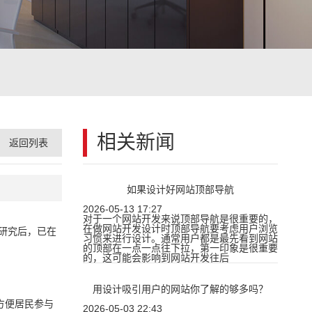
相关新闻
返回列表
如果设计好网站顶部导航
2026-05-13 17:27
对于一个网站开发来说顶部导航是很重要的，
在做网站开发设计时顶部导航要考虑用户浏览
研究后，已在
习惯来进行设计。通常用户都是最先看到网站
的顶部在一点一点往下拉，第一印象是很重要
的，这可能会影响到网站开发往后
用设计吸引用户的网站你了解的够多吗？
方便居民参与
2026-05-03 22:43