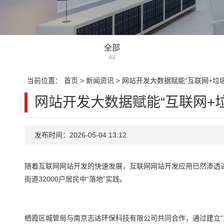
全部
All
当前位置：
首页
>
新闻资讯
>
网站开发大数据赋能“互联网+垃圾
网站开发大数据赋能“互联网+
发布时间：2026-05-04 13:12
随着互联网网站开发的快速发展，互联网网站开发应用已然渗透进
街道32000户居民中“落地”实践。
栖霞区城管局与南京志达环保科技有限公司共同合作，通过建立“