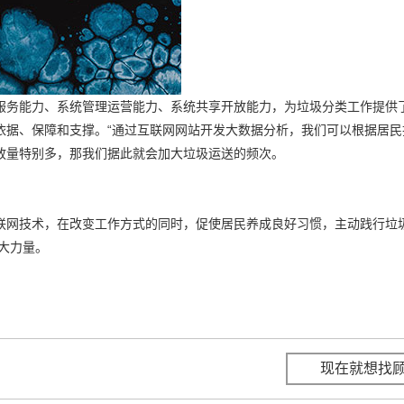
服务能力、系统管理运营能力、系统共享开放能力，为垃圾分类工作提供
依据、保障和支撑。“通过互联网网站开发大数据分析，我们可以根据居民
放量特别多，那我们据此就会加大垃圾运送的频次。
联网技术，在改变工作方式的同时，促使居民养成良好习惯，主动践行垃
大力量。
现在就想找