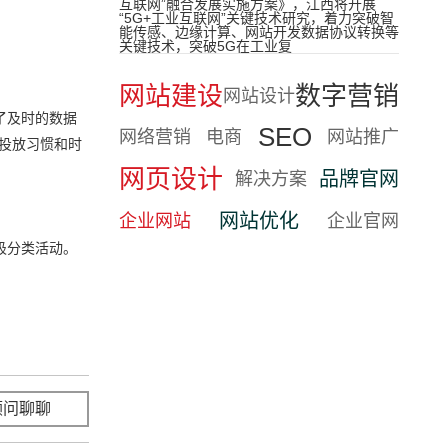
互联网”融合发展实施方案》，江西将开展
“5G+工业互联网”关键技术研究，着力突破智
能传感、边缘计算、网站开发数据协议转换等
关键技术，突破5G在工业复
网站建设
数字营销
网站设计
了及时的数据
SEO
网络营销
电商
网站推广
投放习惯和时
网页设计
品牌官网
解决方案
网站优化
企业网站
企业官网
圾分类活动。
顾问聊聊
立即咨询