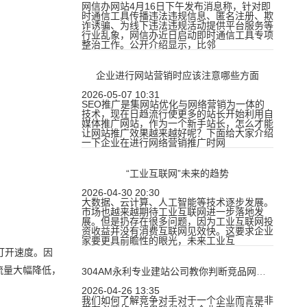
网信办网站4月16日下午发布消息称，针对即
时通信工具传播违法违规信息、匿名注册、欺
诈诱骗、为线下违法违规活动提供平台服务等
行业乱象，网信办近日启动即时通信工具专项
整治工作。公开介绍显示，比邻
企业进行网站营销时应该注意哪些方面
2026-05-07 10:31
SEO推广是集网站优化与网络营销为一体的
技术，现在日趋流行使更多的站长开始利用自
媒体推广网站，作为一个新手站长，怎么才能
让网站推广效果越来越好呢？下面给大家介绍
一下企业在进行网络营销推广时网
“工业互联网”未来的趋势
2026-04-30 20:30
大数据、云计算、人工智能等技术逐步发展。
市场也越来越期待工业互联网进一步落地发
展。但是扔存在很多问题，因为工业互联网投
资收益并没有消费互联网见效快。这要求企业
家要更具前瞻性的眼光，未来工业互
打开速度。因
流量大幅降低，
304AM永利专业建站公司教你判断竞品网站的好与坏
2026-04-26 13:35
我们如何了解竞争对手对于一个企业而言是非