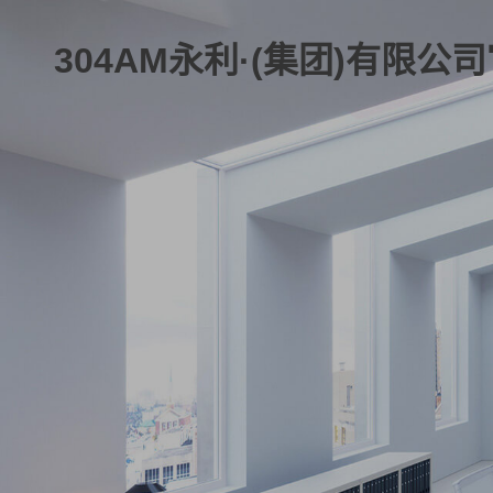
304AM永利·(集团)有限公