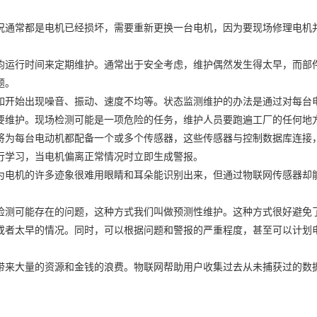
况通常都是电机已经损坏，需要重新更换一台电机，因为要现场修理电机
均运行时间来定期维护。通常出于安全考虑，维护偶然发生得太早，而部
题。
如开始出现噪音、振动、速度不均等。状态监测维护的办法是通过对每台
要维护。现场检测可能是一项危险的任务，维护人员要跑遍工厂的任何地
将为每台电动机都配备一个或多个传感器，这些传感器与控制数据库连接
行学习，当电机偏离正常情况时立即生成警报。
为电机的许多迹象很难用眼睛和耳朵能识别出来，但通过物联网传感器却
检测可能存在的问题，这种方式我们叫做预测性维护。这种方式很好避免
或者太早的情况。同时，可以根据问题和警报的严重程度，甚至可以计划
带来大量的资源和金钱的浪费。物联网帮助用户收集过去从未捕获过的数