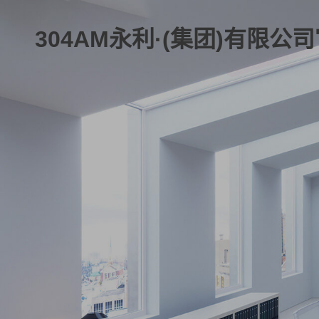
304AM永利·(集团)有限公