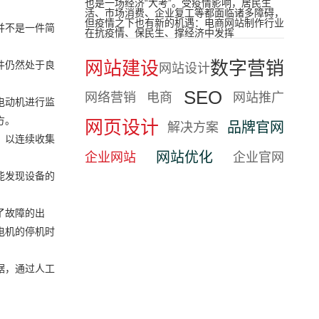
也是一场经济“大考”。受疫情影响，居民生
活、市场消费、企业复工等都面临诸多障碍，
但疫情之下也有新的机遇：电商网站制作行业
并不是一件简
在抗疫情、保民生、撑经济中发挥
网站建设
数字营销
件仍然处于良
网站设计
SEO
网络营销
电商
网站推广
电动机进行监
方。
网页设计
品牌官网
解决方案
，以连续收集
网站优化
企业网站
企业官网
能发现设备的
了故障的出
电机的停机时
据，通过人工