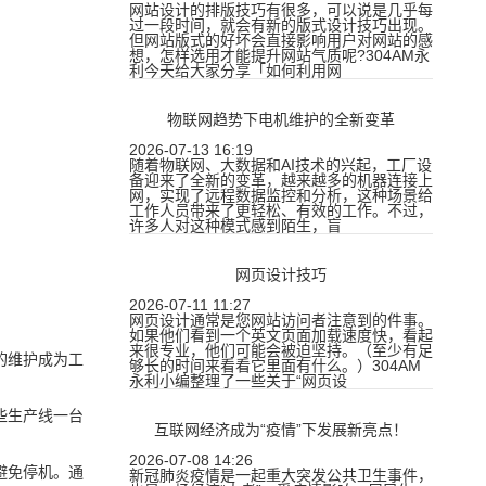
网站设计的排版技巧有很多，可以说是几乎每
过一段时间，就会有新的版式设计技巧出现。
但网站版式的好坏会直接影响用户对网站的感
想，怎样选用才能提升网站气质呢?304AM永
利今天给大家分享「如何利用网
物联网趋势下电机维护的全新变革
2026-07-13 16:19
随着物联网、大数据和AI技术的兴起，工厂设
备迎来了全新的变革，越来越多的机器连接上
网，实现了远程数据监控和分析，这种场景给
工作人员带来了更轻松、有效的工作。不过，
许多人对这种模式感到陌生，盲
网页设计技巧
2026-07-11 11:27
网页设计通常是您网站访问者注意到的件事。
如果他们看到一个英文页面加载速度快，看起
来很专业，他们可能会被迫坚持。（至少有足
的维护成为工
够长的时间来看看它里面有什么。）304AM
永利小编整理了一些关于“网页设
些生产线一台
互联网经济成为“疫情”下发展新亮点！
2026-07-08 14:26
避免停机。通
新冠肺炎疫情是一起重大突发公共卫生事件，