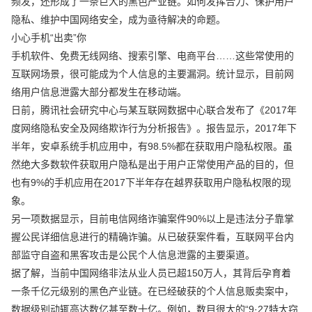
频发，还形成了一条巨大的黑色产业链。如何发挥合力、保护用户
隐私、维护中国网络安全，成为亟待解决的命题。
小心手机“出卖”你
手机软件、免费无线网络、搜索引擎、电商平台……这些常使用的
互联网场景，很可能成为个人信息的主要漏洞。统计显示，目前网
络用户信息泄露大部分都发生在移动端。
日前，腾讯社会研究中心与某互联网数据中心联合发布了《2017年
度网络隐私安全及网络欺诈行为分析报告》。报告显示，2017年下
半年，安卓系统手机应用中，有98.5%都在获取用户隐私权限。虽
然绝大多数软件获取用户隐私是出于用户正常使用产品的目的，但
也有9%的手机应用在2017下半年存在越界获取用户隐私权限的现
象。
另一项数据显示，目前电信网络诈骗案件90%以上是违法分子靠掌
握公民详细信息进行的精确诈骗。从已破获案件看，互联网平台内
部监守自盗和黑客攻击是公民个人信息泄露的主要渠道。
据了解，当前中国网络非法从业人员已超150万人，其背后孕育着
一条千亿元级别的黑色产业链。在已经破获的个人信息贩卖案中，
数据级别动辄高达数亿甚至数十亿。例如，数目很大的“9·27特大窃