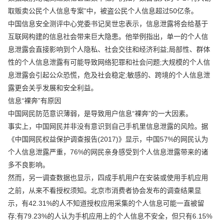
取贩卖公民个人信息专案”中，被盗公民个人信息超过50亿条。
中国信息安全测评中心党委书记吴世忠表示，信息泄露将会给基于
互联网构建的信息社会带来巨大隐患。他举例指出，单一的个人信
息泄露会直接影响到个人隐私、社会交往和经济利益;局部性、群体
性的个人信息泄露有可能导致网络犯罪和社会问题;大规模的个人信
息泄露会引起公众恐慌，危及社会稳定;敏感的、跨境的个人信息泄
露更会关乎发展和安全利益。
信息“裸奔”有原因
中国网民防范意识薄弱，是导致用户信息“裸奔”的一大因素。
事实上，中国网民并非没有意识到自己手机里信息泄露的风险。据
《中国网民权益保护调查报告(2017)》显示，中国57%的网民认为
个人信息泄露严重，76%的网民亲身感受到个人信息泄露带来的诸
多不良影响。
然而，另一调查数据也显示，四成手机用户在安装或使用手机应用
之前，从来不看授权须知。北京市消费者协会发布的调查结果显
示，有42.31%的人不知道授权应用采集的个人信息可能一直被留
存;有79.23%的人认为手机应用上的个人信息不安全，但只有6.15%