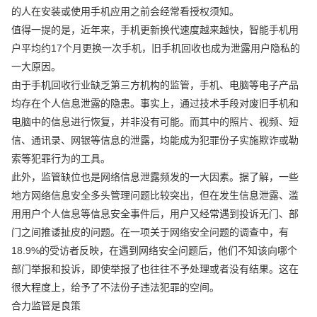
的人在安装或使用手机应用之前会经常看授权须知。
值得一提的是，近年来，手机更新换代速度越来越快，智能手机用
户平均约17个月更换一次手机，旧手机回收也成为泄露用户隐私的
一大原因。
由于手机回收行业缺乏第三方机构的监管，手机、电脑等电子产品
均存在个人信息泄露的隐患。事实上，通过技术手段对废旧手机和
电脑中的信息进行恢复，并非没有可能。而其中的照片、视频、短
信、通讯录、网银等信息的泄露，均能成为犯罪份子实施欺诈或勒
索等犯罪行为的工具。
此外，监管缺位也是网络信息泄露频发的一大因素。据了解，一些
地方网络信息安全多头管理问题比较突出，但在发生信息泄露、滥
用用户个人信息等信息安全事件后，用户又经常遇到投诉无门、部
门之间推诿扯皮的问题。在一项关于网络安全问题的调查中，有
18.9%的受访者反映，在遇到网络安全问题后，他们不知该向哪个
部门举报和投诉，即使举报了也往往不予处理或者没有结果。这在
很大程度上，给予了不法份子违法犯罪的空间。
合力监管是良策