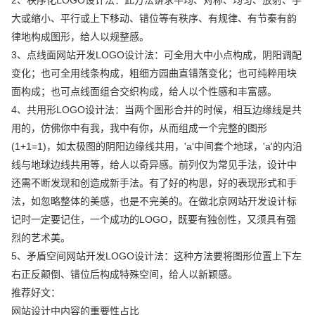
大或缩小、平行或上下移动、错位等有秩序、有规律、有节秦有韵
律地构成图形，给人以规整感。
3、点线面网站开发LOGO设计法：可全用大中小点构成，阴阳调配
变化；也可全用线条构成，粗细方园曲直错落变化；也可纯粹用块
面构成；也可点线面组合交织构成，给人以个性感和丰富感。
4、共用形LOGO设计法：当两个图形合并的时候，相互边缘线是共
用的，仿佛你中有我，我中有你，从而组成一个完整的图形
(1+1=1)，如太极图的阴阳边缘线共用，'a'中间套个地球，'a'的内沿
线与地球边线共用等，给人以奇异感。前列仅为常见手法，设计中
还需不断发现和创造成新手法。有了好的构思，好的表现形式和手
法，如忽略整体的美感，也是不完美的。在做北京网站开发设计标
记时一定要记住，一个成功的LOGO，既要有独创性，又须具有强
烈的艺术美。
5、矛盾空间网站开发LOGO设计法：这种方法要将图形位置上下左
右正反颠倒、错位后构成特殊空间，给人以新颖感。
推荐好文：
网站设计中内容的重要性占比